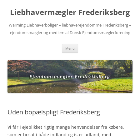
Videre
til
Liebhavermægler Frederiksberg
indhold
Warming Liebhaverboliger – liebhaverejendomme Frederiksberg –
ejendomsmægler og medlem af Dansk Ejendomsmæglerforening
Menu
Uden bopælspligt Frederiksberg
Vi får i øjeblikket rigtig mange henvendelser fra købere,
som er bosat i både indland og især udland, med